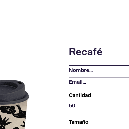
R
e
c
a
f
é
Cantidad
Tamaño