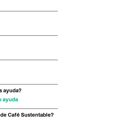
ás ayuda?
o ayuda
e de Café Sustentable?