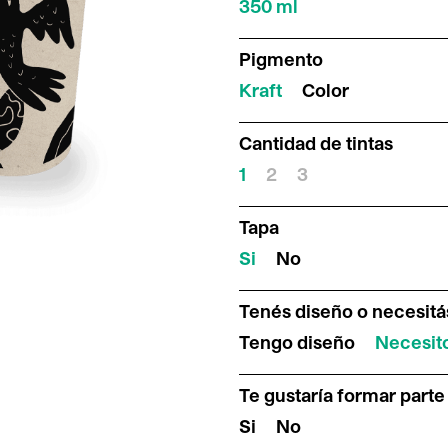
350 ml
Pigmento
Kraft
Color
Cantidad de tintas
1
2
3
Tapa
Si
No
Tenés diseño o necesit
Tengo diseño
Necesit
Te gustaría formar part
Si
No