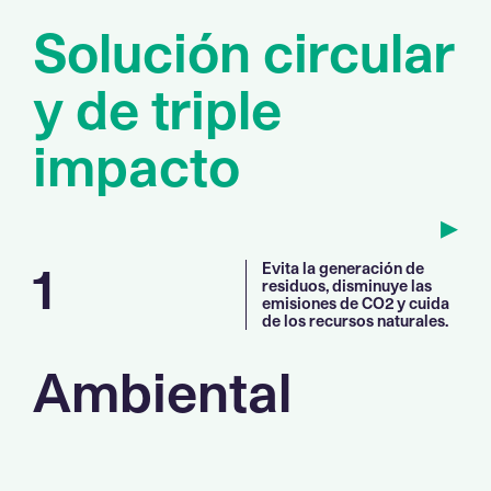
S
o
l
u
c
i
ó
n
c
i
r
c
u
l
a
r
y
d
e
t
r
i
p
l
e
i
m
p
a
c
t
o
▸
1
Evita la generación de
residuos, disminuye las
emisiones de CO2 y cuida
de los recursos naturales.
Ambiental