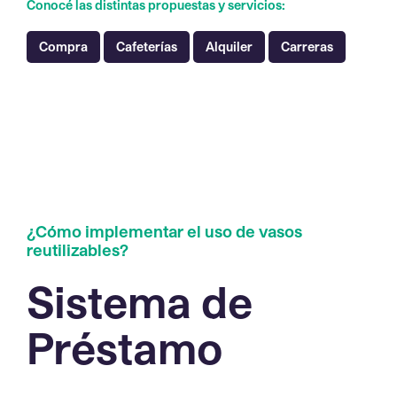
Conocé las distintas propuestas y servicios:
Compra
Cafeterías
Alquiler
Carreras
¿Cómo implementar el uso de vasos
reutilizables?
S
i
s
t
e
m
a
d
e
P
r
é
s
t
a
m
o